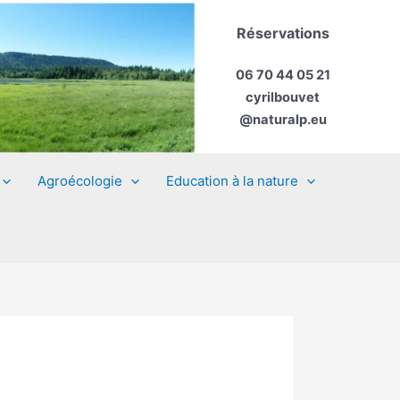
Réservations
06 70 44 05 21
cyrilbouvet
@naturalp.eu
Agroécologie
Education à la nature