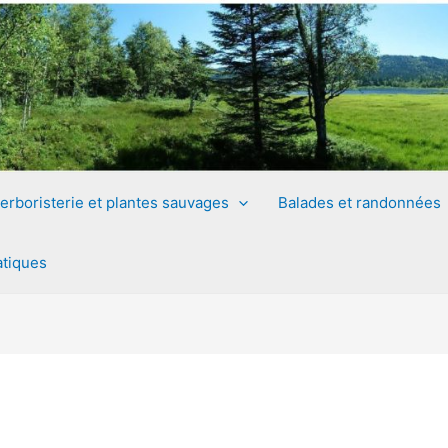
erboristerie et plantes sauvages
Balades et randonnées
atiques