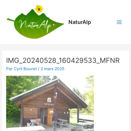
Aller
Main
au
Menu
contenu
NaturAlp
IMG_20240528_160429533_MFNR
Par
Cyril Bouvet
/
2 mars 2025