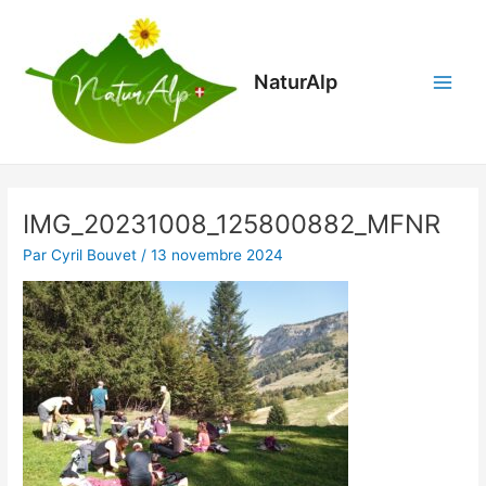
Aller
Main
au
Menu
contenu
NaturAlp
IMG_20231008_125800882_MFNR
Par
Cyril Bouvet
/
13 novembre 2024