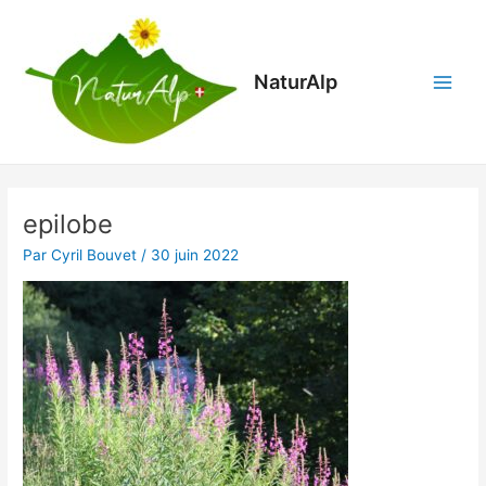
Aller
Main
au
Menu
contenu
NaturAlp
epilobe
Par
Cyril Bouvet
/
30 juin 2022