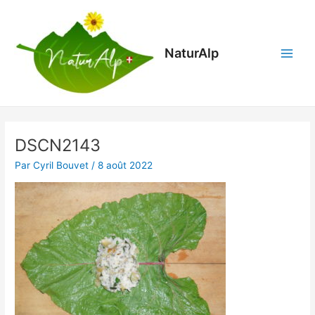
Aller
Main
au
Menu
contenu
NaturAlp
DSCN2143
Par
Cyril Bouvet
/
8 août 2022