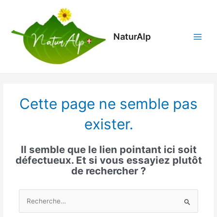
Aller
Main
au
Menu
contenu
NaturAlp
Cette page ne semble pas
exister.
Il semble que le lien pointant ici soit
défectueux. Et si vous essayiez plutôt
de rechercher ?
Rechercher :