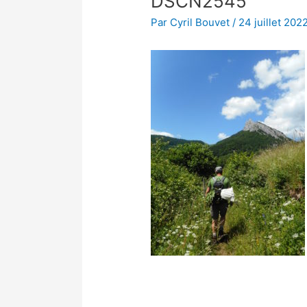
DSCN2545
Par
Cyril Bouvet
/
24 juillet 202