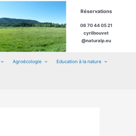
Réservations
06 70 44 05 21
cyrilbouvet
@naturalp.eu
Agroécologie
Education à la nature