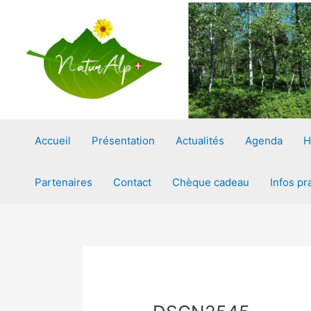
Aller
Navigation
au
des
contenu
articles
Accueil
Présentation
Actualités
Agenda
H
Partenaires
Contact
Chèque cadeau
Infos pr