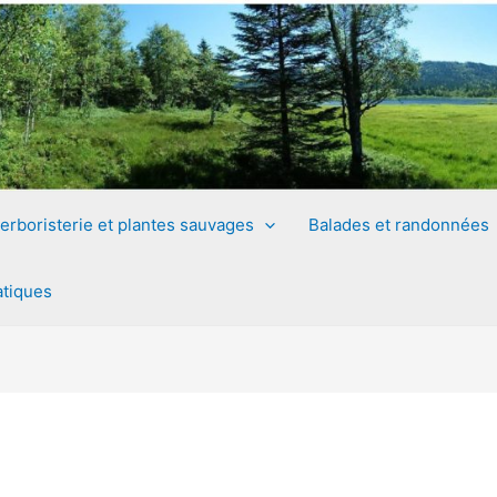
erboristerie et plantes sauvages
Balades et randonnées
atiques